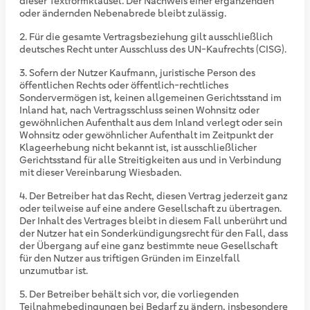
dieser Textformklausel. Der Nachweis einer ergänzenden
oder ändernden Nebenabrede bleibt zulässig.
Für die gesamte Vertragsbeziehung gilt ausschließlich
deutsches Recht unter Ausschluss des UN-Kaufrechts (CISG).
Sofern der Nutzer Kaufmann, juristische Person des
öffentlichen Rechts oder öffentlich-rechtliches
Sondervermögen ist, keinen allgemeinen Gerichtsstand im
Inland hat, nach Vertragsschluss seinen Wohnsitz oder
gewöhnlichen Aufenthalt aus dem Inland verlegt oder sein
Wohnsitz oder gewöhnlicher Aufenthalt im Zeitpunkt der
Klageerhebung nicht bekannt ist, ist ausschließlicher
Gerichtsstand für alle Streitigkeiten aus und in Verbindung
mit dieser Vereinbarung Wiesbaden.
Der Betreiber hat das Recht, diesen Vertrag jederzeit ganz
oder teilweise auf eine andere Gesellschaft zu übertragen.
Der Inhalt des Vertrages bleibt in diesem Fall unberührt und
der Nutzer hat ein Sonderkündigungsrecht für den Fall, dass
der Übergang auf eine ganz bestimmte neue Gesellschaft
für den Nutzer aus triftigen Gründen im Einzelfall
unzumutbar ist.
Der Betreiber behält sich vor, die vorliegenden
Teilnahmebedingungen bei Bedarf zu ändern, insbesondere