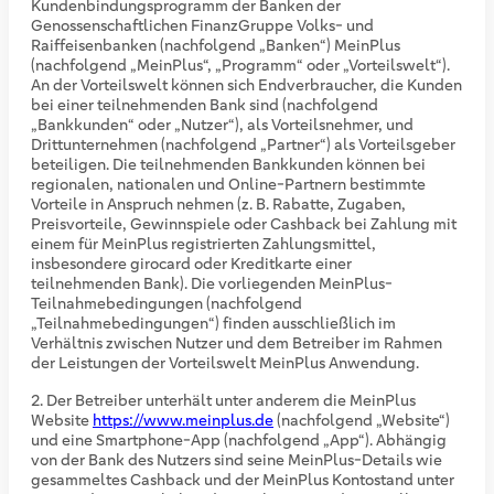
Kundenbindungsprogramm der Banken der
Genossenschaftlichen FinanzGruppe Volks- und
Raiffeisenbanken (nachfolgend „Banken“) MeinPlus
(nachfolgend „MeinPlus“, „Programm“ oder „Vorteilswelt“).
An der Vorteilswelt können sich Endverbraucher, die Kunden
bei einer teilnehmenden Bank sind (nachfolgend
„Bankkunden“ oder „Nutzer“), als Vorteilsnehmer, und
Drittunternehmen (nachfolgend „Partner“) als Vorteilsgeber
beteiligen. Die teilnehmenden Bankkunden können bei
regionalen, nationalen und Online-Partnern bestimmte
Vorteile in Anspruch nehmen (z. B. Rabatte, Zugaben,
Preisvorteile, Gewinnspiele oder Cashback bei Zahlung mit
einem für MeinPlus registrierten Zahlungsmittel,
insbesondere girocard oder Kreditkarte einer
teilnehmenden Bank). Die vorliegenden MeinPlus-
Teilnahmebedingungen (nachfolgend
„Teilnahmebedingungen“) finden ausschließlich im
Verhältnis zwischen Nutzer und dem Betreiber im Rahmen
der Leistungen der Vorteilswelt MeinPlus Anwendung.
Der Betreiber unterhält unter anderem die MeinPlus
Website
https://www.meinplus.de
(nachfolgend „Website“)
und eine Smartphone-App (nachfolgend „App“). Abhängig
von der Bank des Nutzers sind seine MeinPlus-Details wie
gesammeltes Cashback und der MeinPlus Kontostand unter