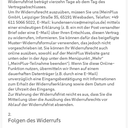
Widerrufsfrist beträgt vierzehn Tage ab dem Tag des
Vertragsabschlusses.
Um Ihr Widerrufsrecht auszuüben, müssen Sie uns (MeinPlus
GmbH, Leipziger Straße 35, 65191 Wiesbaden, Telefon: +49
611 5066 5022, E-Mail: kundenservice@meinplus.de) mittels
einer eindeutigen Erklärung (z. B. ein mit der Post versandter
Brief oder eine E-Mail) über Ihren Entschluss, diesen Vertrag
zu widerrufen, informieren. Sie können dafür das beigefügte
Muster-Widerrufsformular verwenden, das jedoch nicht
vorgeschrieben ist. Sie können Ihr Widerrufsrecht auch
online ausüben, sowohl auf der MeinPlus Website ganz
unten oder in der App unter dem Menüpunkt „Mehr“
(„MeinPlus-Teilnahme beenden“). Wenn Sie diese Online-
Funktion nutzen, übermitteln wir Ihnen auf einem
dauerhaften Datenträger (z.B. durch eine E-Mail)
unverzüglich eine Eingangsbestätigung mit Informationen
zum Erhalt der Widerrufserklärung sowie dem Datum und
der Uhrzeit des Eingangs.
Zur Wahrung der Widerrufsfrist reicht es aus, dass Sie die
Mitteilung über die Ausübung des Widerrufsrechts vor
Ablauf der Widerrufsfrist absenden.
Folgen des Widerrufs