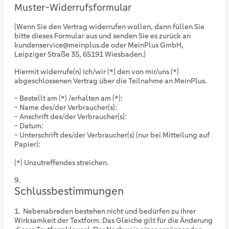
Muster-Widerrufsformular
(Wenn Sie den Vertrag widerrufen wollen, dann füllen Sie
bitte dieses Formular aus und senden Sie es zurück an
kundenservice@meinplus.de oder MeinPlus GmbH,
Leipziger Straße 35, 65191 Wiesbaden.)
Hiermit widerrufe(n) ich/wir (*) den von mir/uns (*)
abgeschlossenen Vertrag über die Teilnahme an MeinPlus.
- Bestellt am (*) /erhalten am (*):
- Name des/der Verbraucher(s):
- Anschrift des/der Verbraucher(s):
- Datum:
- Unterschrift des/der Verbraucher(s) (nur bei Mitteilung auf
Papier):
(*) Unzutreffendes streichen.
Schlussbestimmungen
Nebenabreden bestehen nicht und bedürfen zu ihrer
Wirksamkeit der Textform. Das Gleiche gilt für die Änderung