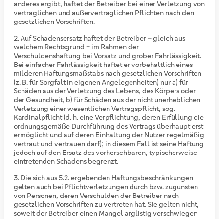
anderes ergibt, haftet der Betreiber bei einer Verletzung von
vertraglichen und außervertraglichen Pflichten nach den
gesetzlichen Vorschriften.
Auf Schadensersatz haftet der Betreiber – gleich aus
welchem Rechtsgrund – im Rahmen der
Verschuldenshaftung bei Vorsatz und grober Fahrlässigkeit.
Bei einfacher Fahrlässigkeit haftet er vorbehaltlich eines
milderen Haftungsmaßstabs nach gesetzlichen Vorschriften
(z. B. für Sorgfalt in eigenen Angelegenheiten) nur a) für
Schäden aus der Verletzung des Lebens, des Körpers oder
der Gesundheit, b) für Schäden aus der nicht unerheblichen
Verletzung einer wesentlichen Vertragspflicht, sog.
Kardinalpflicht (d. h. eine Verpflichtung, deren Erfüllung die
ordnungsgemäße Durchführung des Vertrags überhaupt erst
ermöglicht und auf deren Einhaltung der Nutzer regelmäßig
vertraut und vertrauen darf); in diesem Fall ist seine Haftung
jedoch auf den Ersatz des vorhersehbaren, typischerweise
eintretenden Schadens begrenzt.
Die sich aus 5.2. ergebenden Haftungsbeschränkungen
gelten auch bei Pflichtverletzungen durch bzw. zugunsten
von Personen, deren Verschulden der Betreiber nach
gesetzlichen Vorschriften zu vertreten hat. Sie gelten nicht,
soweit der Betreiber einen Mangel arglistig verschwiegen